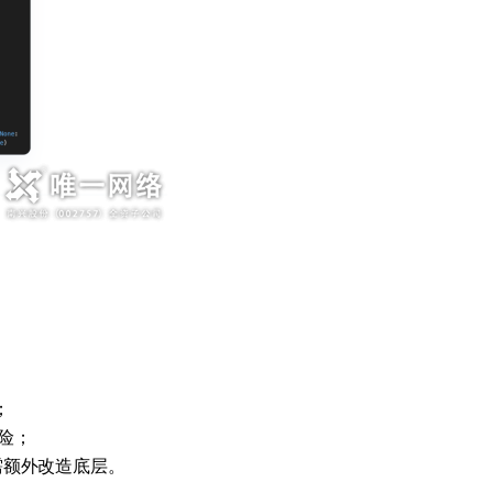
；
险；
需额外改造底层。