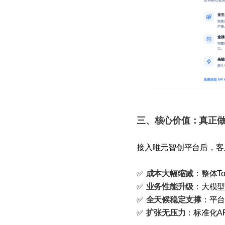
三、核心价值：真正
接入唯元智创平台后，客
✅
成本大幅缩减
：整体T
✅
业务性能升级
：大模
✅
全天候稳定支撑
：平台
✅
扩张无压力
：标准化A