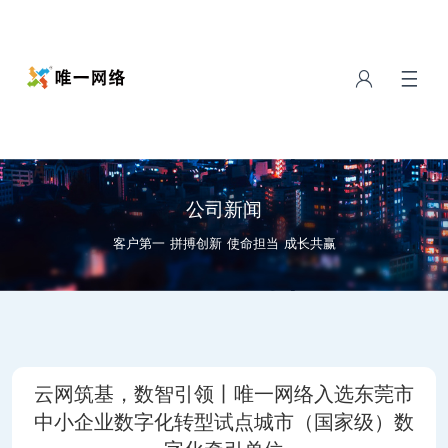
公司新闻
客户第一 拼搏创新 使命担当 成长共赢
云网筑基，数智引领丨唯一网络入选东莞市
中小企业数字化转型试点城市（国家级）数