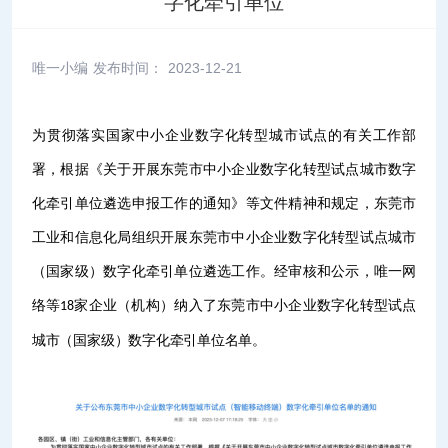
字化牵引单位
唯一小编 发布时间：
2023-12-21
为贯彻落实国家中小企业数字化转型城市试点的有关工作部
署，根据《关于开展东莞市中小企业数字化转型试点城市数字
化牵引单位遴选申报工作的通知》等文件精神和规定，东莞市
工业和信息化局组织开展东莞市中小企业数字化转型试点城市
（国家级）数字化牵引单位遴选工作。经审核和公示，唯一网
络等
家企业（机构）纳入了东莞市中小企业数字化转型试点
18
城市（国家级）数字化牵引单位名单。