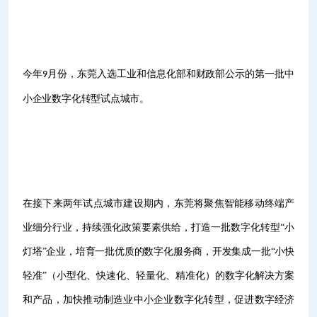
今年
月份，东莞入选工业和信息化部和财政部公示的第一批中
9
小企业数字化转型试点城市。
在接下来两年试点城市建设期内，东莞将聚焦智能移动终端产
业细分行业，持续强化政策要素供给，打造一批数字化转型
“小
灯塔”企业，培育一批优质的数字化服务商，开发集成一批“小快
轻准”（小型化、快速化、轻量化、精准化）的数字化解决方案
和产品，加快推动制造业中小企业数字化转型，促进数字经济