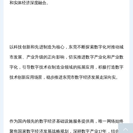
和实体经济深度融合。
以科技创新和先进制造为核心，东莞不断探索数字化对推动城
市发展、产业升级的正向影响，切实推进数字产业化和产业数
字化，引导数字技术在制造业领域的拓展应用，积极打造数字
技术创新应用场景，稳步推进东莞市数字经济发展走深向实。
作为国内领先的数字经济基础设施服务提供商，唯一网络始终
聚焦国家数字经济发展战略规划，深耕数字产业
年，结合在
17